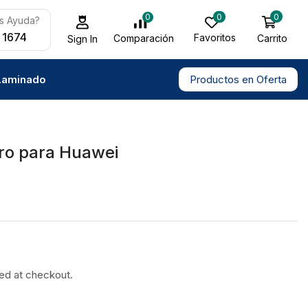
0
0
0
s Ayuda?
 1674
Favoritos
Carrito
Comparación
Sign In
Laminado
Productos en Oferta
ro para Huawei
ted at checkout.