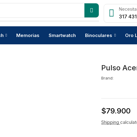
Necesita
317 431
ch
Memorias
Smartwatch
Binoculares
Oro 
Pulso Ace
Brand:
$
79.900
Shipping
calcula