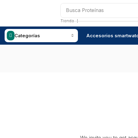
Busca
Proteínas
❘
Tienda
Categorías
Accesorios smartwat
We invite you to get acq