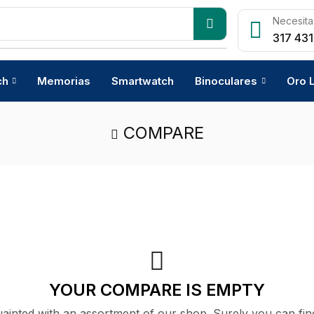
Necesita
317 431
ch
Memorias
Smartwatch
Binoculares
Oro 
COMPARE
YOUR COMPARE IS EMPTY
uainted with an assortment of our shop. Surely you can fin