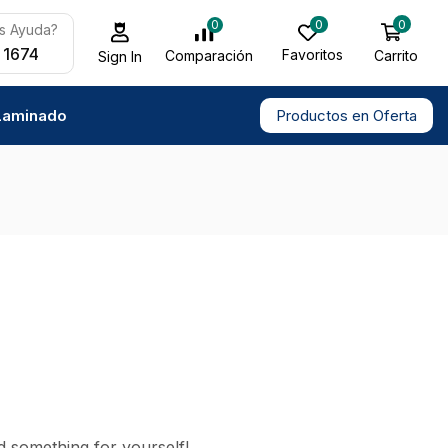
0
0
0
s Ayuda?
 1674
Favoritos
Carrito
Comparación
Sign In
Laminado
Productos en Oferta
d something for yourself!